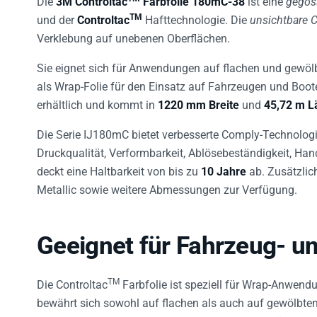
TM
und der
Controltac
Hafttechnologie. Die
unsichtbare 
Verklebung auf unebenen Oberflächen.
Sie eignet sich für Anwendungen auf flachen und gewölb
als Wrap-Folie für den Einsatz auf Fahrzeugen und Booten
erhältlich und kommt in
1220 mm Breite
und
45,72 m L
Die Serie IJ180mC bietet verbesserte Comply-Technologie
Druckqualität, Verformbarkeit, Ablösebeständigkeit, Ha
deckt eine Haltbarkeit von bis zu
10 Jahre
ab. Zusätzlic
Metallic sowie weitere Abmessungen zur Verfügung.
Geeignet für Fahrzeug- u
TM
Die Controltac
Farbfolie ist speziell für Wrap-Anwen
bewährt sich sowohl auf flachen als auch auf gewölbte
sich die Folie exakt positionieren, bevor sie endgültig 