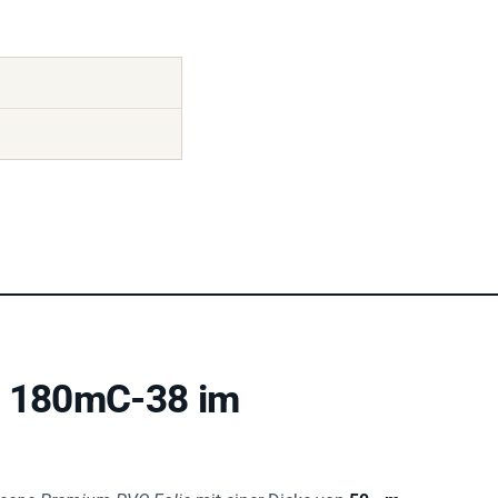
e 180mC-38 im
sene Premium PVC Folie
mit einer Dicke von
50 µm