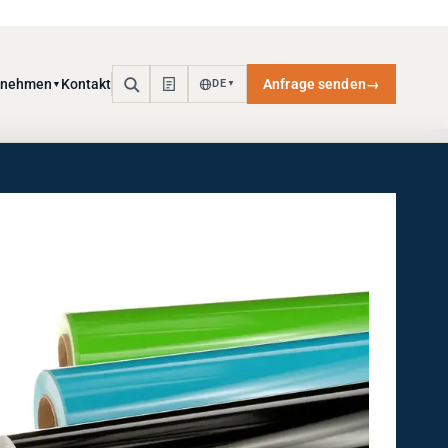
rnehmen
Kontakt
Anfrage senden
→
DE
▼
▼