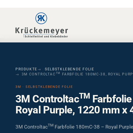
Skip to main navigation
Skip to main content
Skip to page footer
PRODUKTE
SELBSTKLEBENDE FOLIE
TM
3M CONTROLTAC
FARBFOLIE 180MC-38, ROYAL PURP
3M · SELBSTKLEBENDE FOLIE
TM
3M Controltac
Farbfoli
Royal Purple, 1220 mm x 
TM
3M Controltac
Farbfolie 180mC-38 – Royal Purpl
m. 50 µm Premium PVC mit unsichtbarem Comply Kle