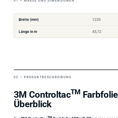
Breite (mm)
1220
Länge in m
45,72
PRODUKTBESCHREIBUNG
TM
3M Controltac
Farbfoli
Überblick
TM
Die
3M Controltac
Farbfolie 180mC-38
ist eine
gegos