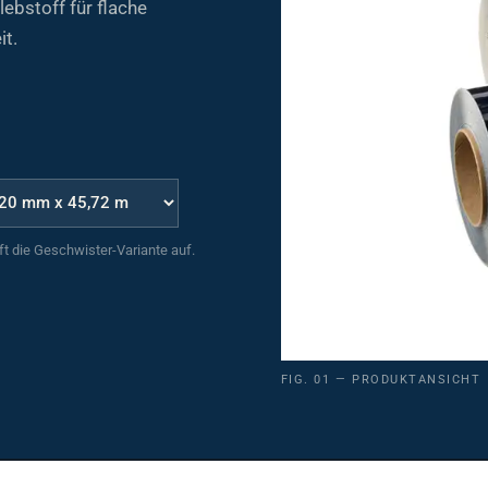
it.
uft die Geschwister-Variante auf.
FIG. 01 — PRODUKTANSICHT