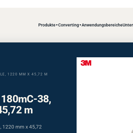
Produkte
Converting
Anwendungsbereiche
Unte
▼
▼
LE, 1220 MM X 45,72 M
e 180mC-38,
45,72 m
e, 1220 mm x 45,72
bstoff für flache