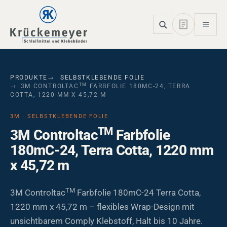
Skip to main navigation
Skip to main content
Skip to page footer
PRODUKTE
SELBSTKLEBENDE FOLIE
TM
3M CONTROLTAC
FARBFOLIE 180MC-24, TERRA
COTTA, 1220 MM X 45,72 M
3M · SELBSTKLEBENDE FOLIE
TM
3M Controltac
Farbfolie
180mC-24, Terra Cotta, 1220 mm
x 45,72 m
TM
3M Controltac
Farbfolie 180mC-24 Terra Cotta,
1220 mm x 45,72 m – flexibles Wrap-Design mit
unsichtbarem Comply Klebstoff, Halt bis 10 Jahre.