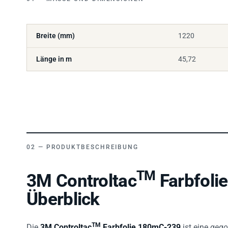
Breite (mm)
1220
Länge in m
45,72
PRODUKTBESCHREIBUNG
TM
3M Controltac
Farbfoli
Überblick
TM
Die
3M Controltac
Farbfolie 180mC-239
ist eine
gego