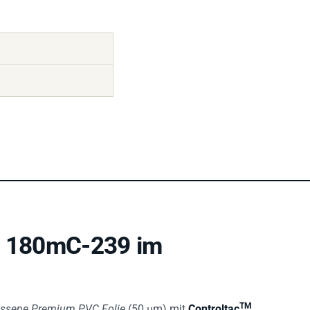
e 180mC-239 im
TM
ssene Premium PVC Folie
(50 µm) mit
Controltac