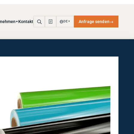
rnehmen
Kontakt
Anfrage senden
→
DE
▼
▼