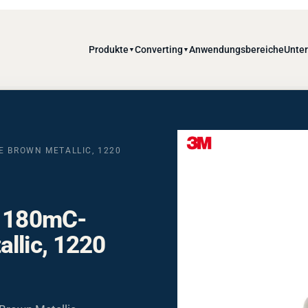
Produkte
Converting
Anwendungsbereiche
Unte
▼
▼
E BROWN METALLIC, 1220
e 180mC-
llic, 1220
Brown Metallic,