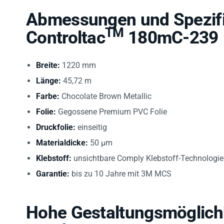
Abmessungen und Spezifi
TM
Controltac
180mC-239
Breite:
1220 mm
Länge:
45,72 m
Farbe:
Chocolate Brown Metallic
Folie:
Gegossene Premium PVC Folie
Druckfolie:
einseitig
Materialdicke:
50 µm
Klebstoff:
unsichtbare Comply Klebstoff-Technologie
Garantie:
bis zu 10 Jahre mit 3M MCS
Hohe Gestaltungsmöglichk