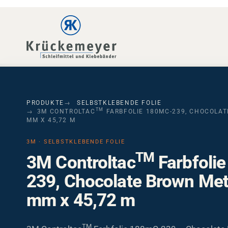
Skip to main navigation
Skip to main content
Skip to page footer
PRODUKTE
SELBSTKLEBENDE FOLIE
TM
3M CONTROLTAC
FARBFOLIE 180MC-239, CHOCOLAT
MM X 45,72 M
3M · SELBSTKLEBENDE FOLIE
TM
3M Controltac
Farbfoli
239, Chocolate Brown Meta
mm x 45,72 m
TM
3M Controltac
Farbfolie 180mC-239 – Chocolate 