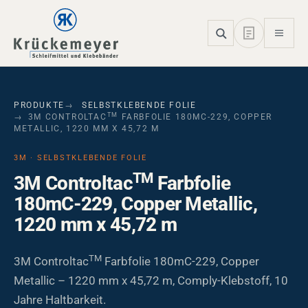
Skip to main navigation
Skip to main content
Skip to page footer
PRODUKTE
SELBSTKLEBENDE FOLIE
TM
3M CONTROLTAC
FARBFOLIE 180MC-229, COPPER
METALLIC, 1220 MM X 45,72 M
3M · SELBSTKLEBENDE FOLIE
TM
3M Controltac
Farbfolie
180mC-229, Copper Metallic,
1220 mm x 45,72 m
TM
3M Controltac
Farbfolie 180mC-229, Copper
Metallic – 1220 mm x 45,72 m, Comply-Klebstoff, 10
Jahre Haltbarkeit.