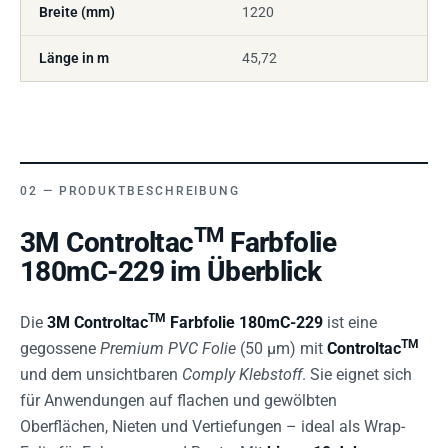
Breite (mm)
1220
Länge in m
45,72
PRODUKTBESCHREIBUNG
TM
3M Controltac
Farbfolie
180mC-229 im Überblick
TM
Die
3M Controltac
Farbfolie 180mC-229
ist eine
TM
gegossene
Premium PVC Folie
(50 µm) mit
Controltac
und dem unsichtbaren
Comply Klebstoff
. Sie eignet sich
für Anwendungen auf flachen und gewölbten
Oberflächen, Nieten und Vertiefungen – ideal als Wrap-