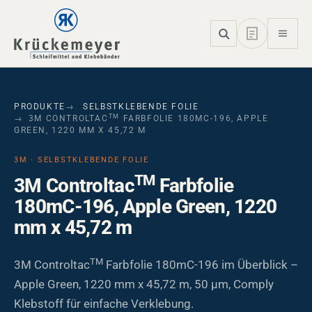
Skip to main navigation
Skip to main content
Skip to page footer
PRODUKTE
SELBSTKLEBENDE FOLIE
TM
3M CONTROLTAC
FARBFOLIE 180MC-196, APPLE
GREEN, 1220 MM X 45,72 M
3M · SELBSTKLEBENDE FOLIE
TM
3M Controltac
Farbfolie
180mC-196, Apple Green, 1220
mm x 45,72 m
TM
3M Controltac
Farbfolie 180mC-196 im Überblick –
Apple Green, 1220 mm x 45,72 m, 50 µm, Comply
Klebstoff für einfache Verklebung.