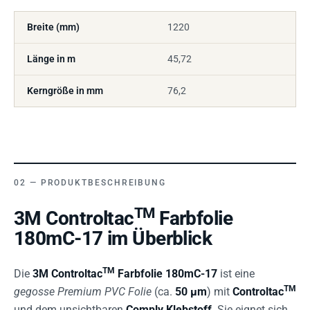
Breite (mm)
1220
Länge in m
45,72
Kerngröße in mm
76,2
PRODUKTBESCHREIBUNG
TM
3M Controltac
Farbfolie
180mC-17 im Überblick
TM
Die
3M Controltac
Farbfolie 180mC-17
ist eine
TM
gegosse Premium PVC Folie
(ca.
50 µm
) mit
Controltac
und dem unsichtbaren
Comply Klebstoff
. Sie eignet sich