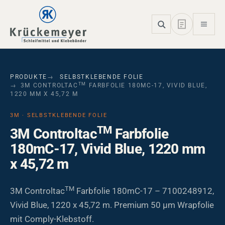
Skip to main navigation
Skip to main content
Skip to page footer
PRODUKTE
SELBSTKLEBENDE FOLIE
TM
3M CONTROLTAC
FARBFOLIE 180MC-17, VIVID BLUE,
1220 MM X 45,72 M
3M · SELBSTKLEBENDE FOLIE
TM
3M Controltac
Farbfolie
180mC-17, Vivid Blue, 1220 mm
x 45,72 m
TM
3M Controltac
Farbfolie 180mC-17 – 7100248912,
Vivid Blue, 1220 x 45,72 m. Premium 50 µm Wrapfolie
mit Comply-Klebstoff.