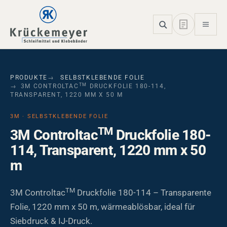
Skip to main navigation
Skip to main content
Skip to page footer
PRODUKTE
SELBSTKLEBENDE FOLIE
TM
3M CONTROLTAC
DRUCKFOLIE 180-114,
TRANSPARENT, 1220 MM X 50 M
3M · SELBSTKLEBENDE FOLIE
TM
3M Controltac
Druckfolie 180-
114, Transparent, 1220 mm x 50
m
TM
3M Controltac
Druckfolie 180-114 – Transparente
Folie, 1220 mm x 50 m, wärmeablösbar, ideal für
Siebdruck & IJ-Druck.