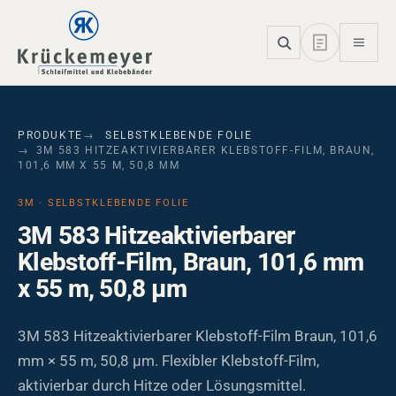
Skip to main navigation
Skip to main content
Skip to page footer
PRODUKTE
SELBSTKLEBENDE FOLIE
3M 583 HITZEAKTIVIERBARER KLEBSTOFF-FILM, BRAUN,
101,6 MM X 55 M, 50,8 ΜM
3M · SELBSTKLEBENDE FOLIE
3M 583 Hitzeaktivierbarer
Klebstoff-Film, Braun, 101,6 mm
x 55 m, 50,8 µm
3M 583 Hitzeaktivierbarer Klebstoff-Film Braun, 101,6
mm × 55 m, 50,8 µm. Flexibler Klebstoff-Film,
aktivierbar durch Hitze oder Lösungsmittel.